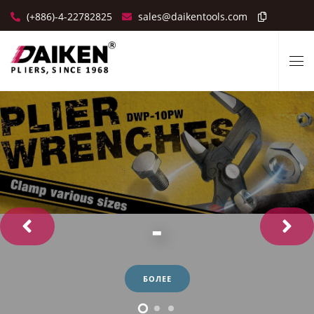
(+886)-4-22782825
sales@daikentools.com
-
-
-


БОЛЕЕ
БОЛЕЕ
БОЛЕЕ