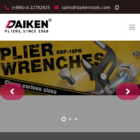
(+886)-4-22782825
sales@daikentools.com

