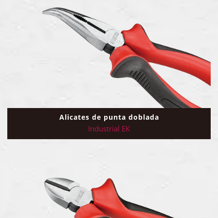
Alicates de punta doblada
Industrial EK