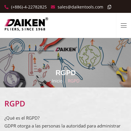
(+886)-4-22782825
sales@daikentools.com
RGPD
Inicio
RGPD
RGPD
¿Qué es el RGPD?
GDPR otorga a las personas la autoridad para administrar