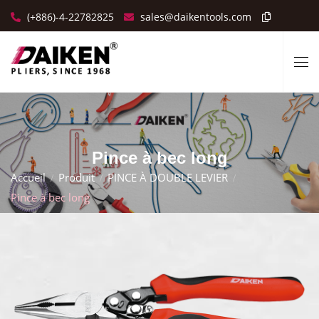
(+886)-4-22782825
sales@daikentools.com
Pince à bec long
Accueil
Produit
PINCE À DOUBLE LEVIER
Pince à bec long