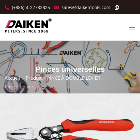
(+886)-4-22782825
sales@daikentools.com
Pinces universelles
Accueil
Produit
PINCE À DOUBLE LEVIER
Pinces universelles