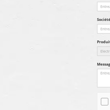
Sociét
Produi
Messag