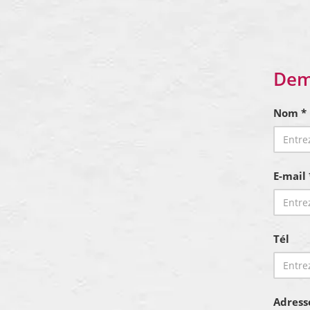
Dem
Nom *
E-mail 
Tél
Adress