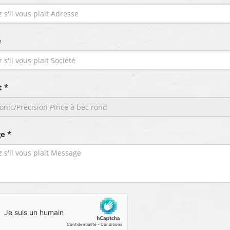
é
t *
e *