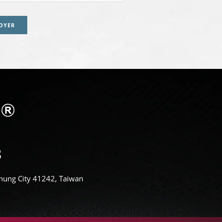
OYER
aichung City 41242, Taiwan