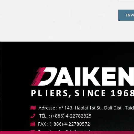
ENV
Adresse : n° 143, Haolai 1st St., Dali Dist., T
TÉL. :
(+886)-4-22782825
FAX :
(+886)-4-22780572
E-mail :
sales@daikentools.com