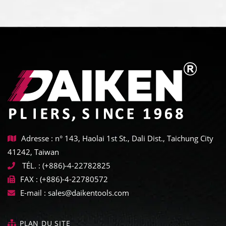
Adresse : n° 143, Haolai 1st St., Dali Dist., Taichung City
41242, Taiwan
TÉL. :
(+886)-4-22782825
FAX :
(+886)-4-22780572
E-mail :
sales@daikentools.com
PLAN DU SITE