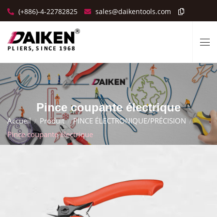
(+886)-4-22782825
sales@daikentools.com
Pince coupante électrique
Accueil
Produit
PINCE ÉLECTRONIQUE/PRÉCISION
Pince coupante électrique