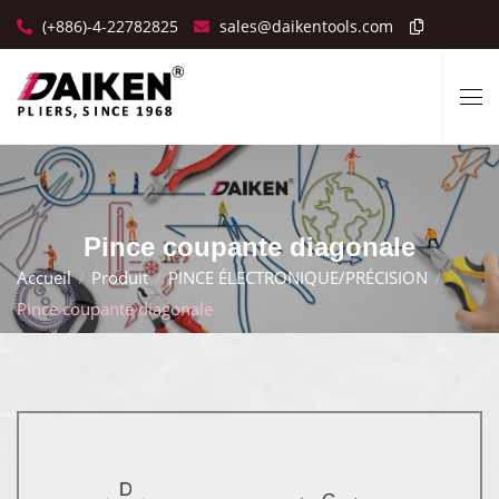
(+886)-4-22782825
sales@daikentools.com
Pince coupante diagonale
Accueil
Produit
PINCE ÉLECTRONIQUE/PRÉCISION
Pince coupante diagonale