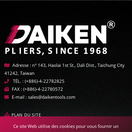
Adresse : n° 143, Haolai 1st St., Dali Dist., Taichung City
41242, Taiwan
TÉL. :
(+886)-4-22782825
FAX :
(+886)-4-22780572
E-mail :
sales@daikentools.com
PLAN DU SITE
Ce site Web utilise des cookies pour vous fournir un