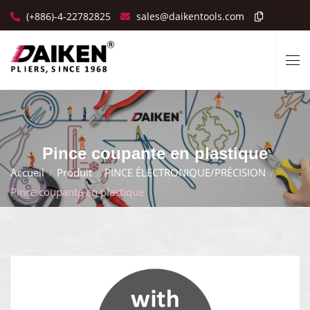
(+886)-4-22782825
sales@daikentools.com
Pince coupante en plastique
Accueil
Produit
PINCE ÉLECTRONIQUE/PRÉCISION
Pince coupante en plastique