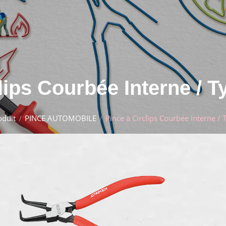
lips Courbée Interne / 
oduit
PINCE AUTOMOBILE
Pince à Circlips Courbée Interne / 