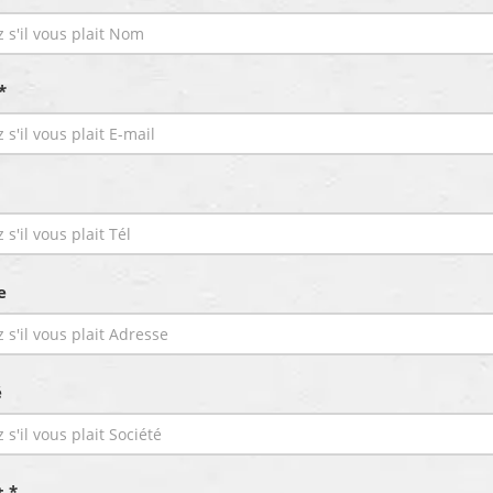
*
e
é
t *