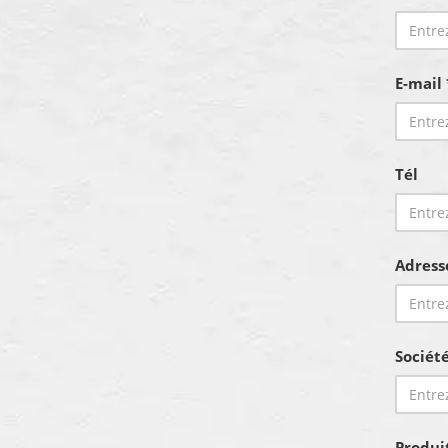
E-mail 
Tél
Adress
Sociét
Produi