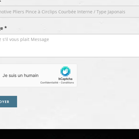
e *
OYER