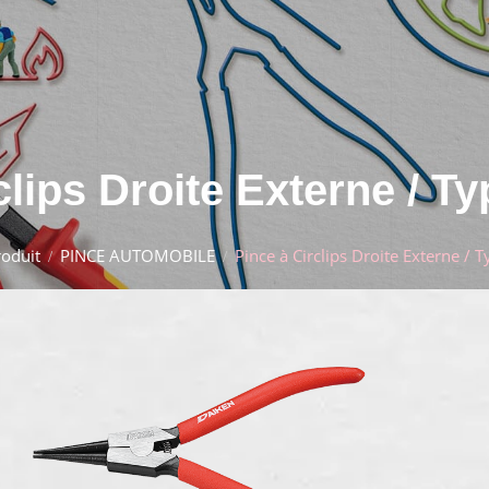
clips Droite Externe / T
roduit
PINCE AUTOMOBILE
Pince à Circlips Droite Externe / 