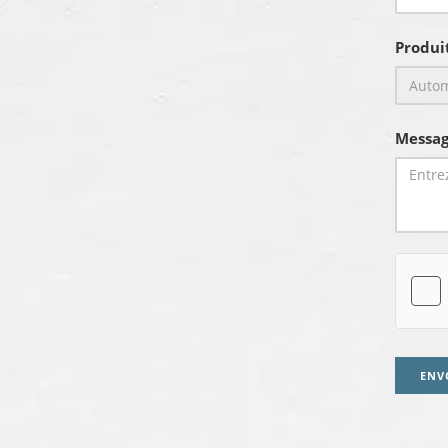
Produi
Messag
ENV