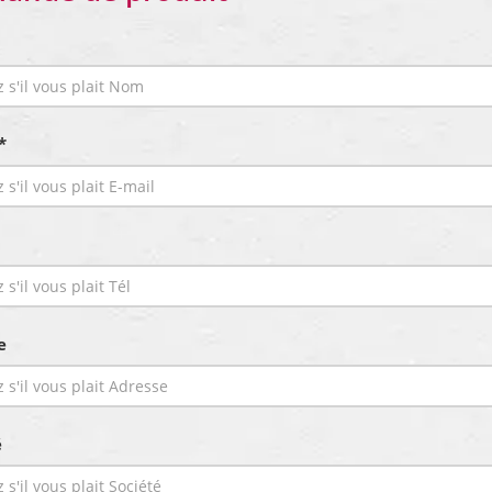
*
e
é