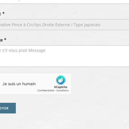
t *
e *
OYER