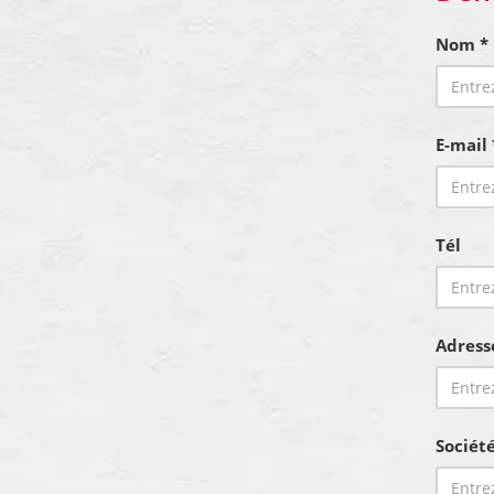
Nom *
E-mail 
Tél
Adress
Sociét