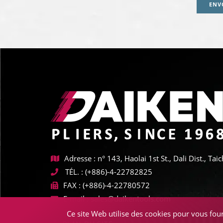
ENV
Adresse : n° 143, Haolai 1st St., Dali Dist., T
TÉL. :
(+886)-4-22782825
FAX :
(+886)-4-22780572
E-mail :
sales@daikentools.com
Ce site Web utilise des cookies pour vous four