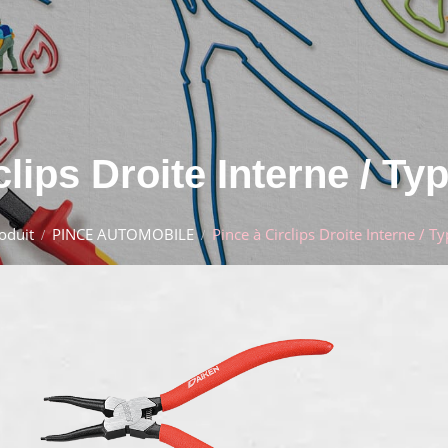
clips Droite Interne / T
oduit
PINCE AUTOMOBILE
Pince à Circlips Droite Interne / 