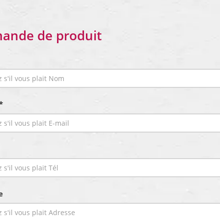
ande de produit
*
e