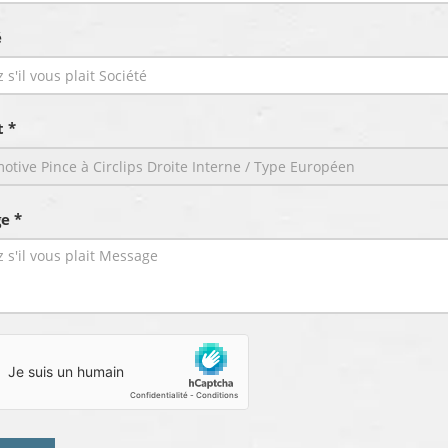
é
t *
e *