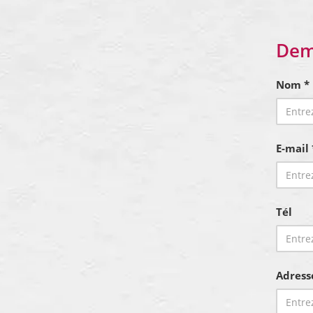
Dem
Nom *
E-mail 
Tél
Adress