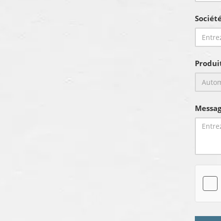
Sociét
Produi
Messag