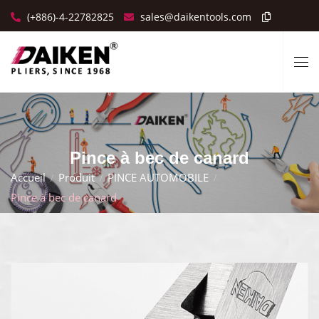
(+886)-4-22782825
sales@daikentools.com
Pince à bec de canard
Accueil
Produit
PINCE AUTOMOBILE
Pince à bec de canard