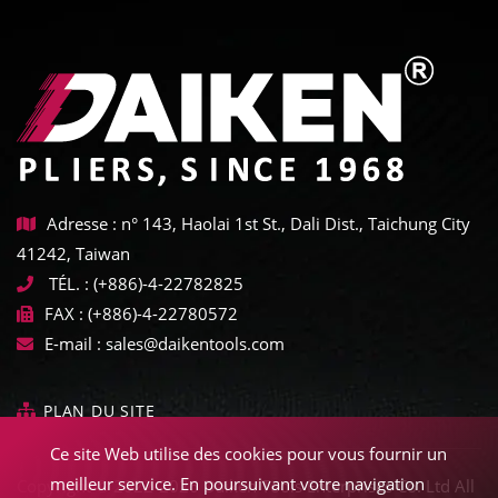
Adresse : n° 143, Haolai 1st St., Dali Dist., Taichung City
41242, Taiwan
TÉL. :
(+886)-4-22782825
FAX :
(+886)-4-22780572
E-mail :
sales@daikentools.com
PLAN DU SITE
Ce site Web utilise des cookies pour vous fournir un
meilleur service. En poursuivant votre navigation
Copyright © 2022-2026 Daiken Tools Enterprises Co. Ltd All