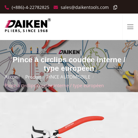
(+886)-4-22782825
sales@daikentools.com
Pince à circlips coudée interne /
type européen
Accueil
Produit
PINCE AUTOMOBILE
Pince à circlips coudée interne / type européen