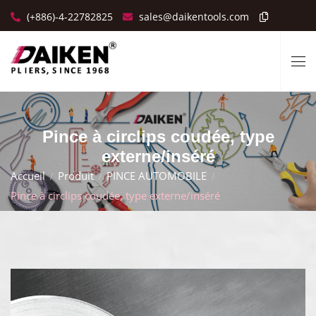
(+886)-4-22782825
sales@daikentools.com
Pince à circlips coudée, type
externe/inséré
Accueil
Produit
PINCE AUTOMOBILE
Pince à circlips coudée, type externe/inséré