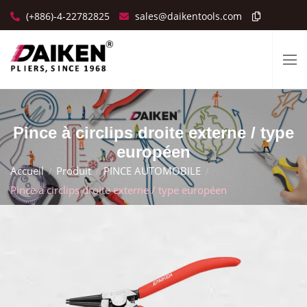
(+886)-4-22782825
sales@daikentools.com
Pince à circlips droite externe / type
européen
Accueil
Produit
PINCE AUTOMOBILE
Pince à circlips droite externe / type européen