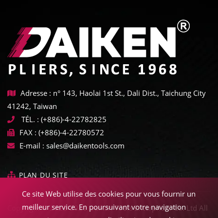
Adresse : n° 143, Haolai 1st St., Dali Dist., Taichung City
41242, Taiwan
TÉL. :
(+886)-4-22782825
FAX :
(+886)-4-22780572
E-mail :
sales@daikentools.com
PLAN DU SITE
Ce site Web utilise des cookies pour vous fournir un
meilleur service. En poursuivant votre navigation
Copyright © 2022-2026 Daiken Tools Enterprises Co. Ltd All