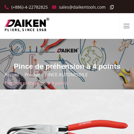
(+886)-4-22782825
sales@daikentools.com
Pince de préhension à 4 points
Accueil
Produit
PINCE AUTOMOBILE
Pince de préhension à 4 points