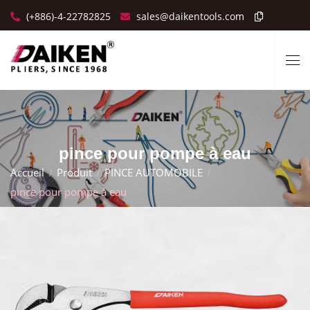
(+886)-4-22782825
sales@daikentools.com
pince pour pompe à eau
Accueil
Produit
PINCE AUTOMOBILE
pince pour pompe à eau