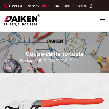
(+886)-4-22782825
sales@daikentools.com
Coupe-câble robuste
Accueil
Produit
PINCE COUPE CABLE
Coupe-câble robuste