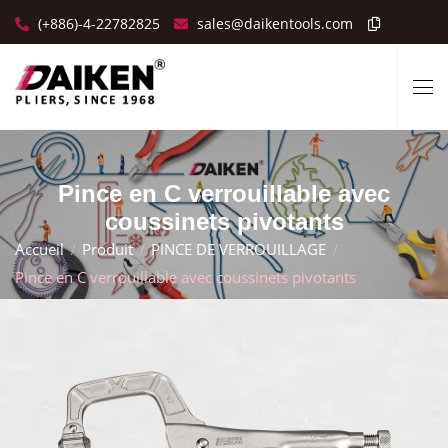
(+886)-4-22782825
sales@daikentools.com
Pince en C verrouillable avec
coussinets pivotants
Accueil
Produit
PINCE DE VERROUILLAGE
Pince en C verrouillable avec coussinets pivotants