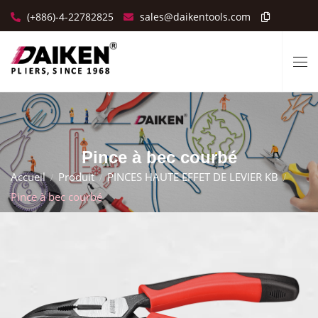
(+886)-4-22782825
sales@daikentools.com
Pince à bec courbé
Accueil
Produit
PINCES HAUTE EFFET DE LEVIER KB
Pince à bec courbé