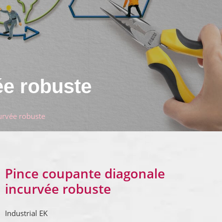
ée robuste
urvée robuste
Pince coupante diagonale
incurvée robuste
Industrial EK