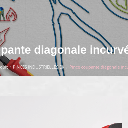
pante diagonale incurv
duit
PINCES INDUSTRIELLES EK
Pince coupante diagonale inc