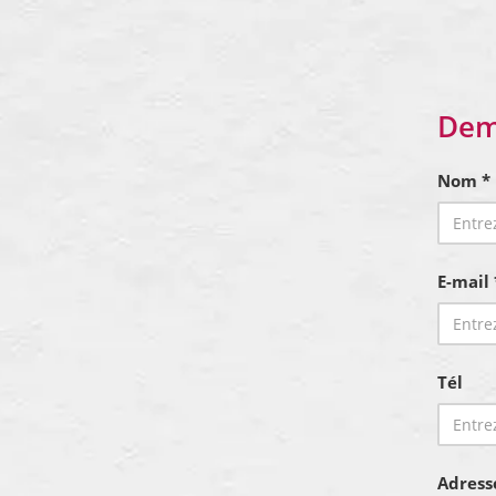
Dem
Nom *
E-mail 
Tél
Adress