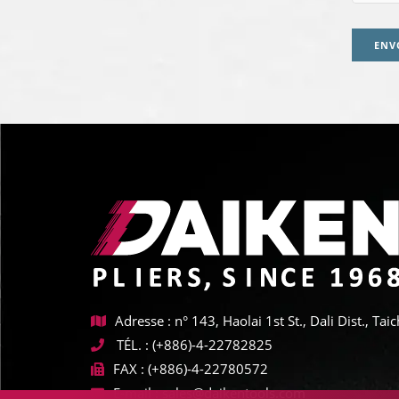
ENV
Adresse : n° 143, Haolai 1st St., Dali Dist., T
TÉL. :
(+886)-4-22782825
FAX :
(+886)-4-22780572
E-mail :
sales@daikentools.com