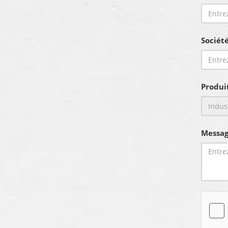
Sociét
Produi
Messag