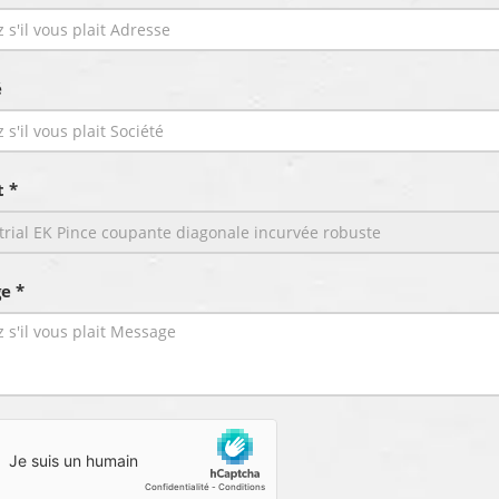
é
t *
e *