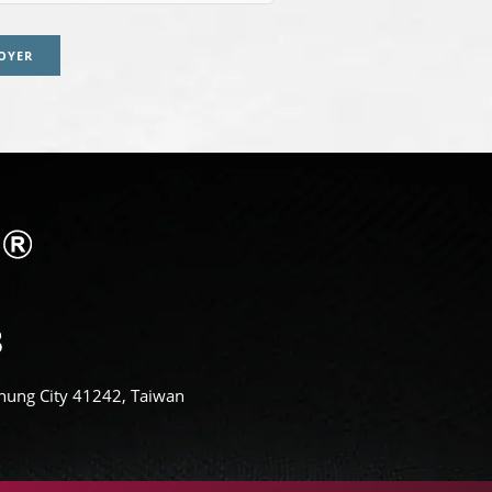
OYER
aichung City 41242, Taiwan