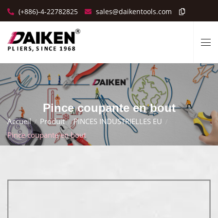
(+886)-4-22782825
sales@daikentools.com
Pince coupante en bout
Accueil
Produit
PINCES INDUSTRIELLES EU
Pince coupante en bout