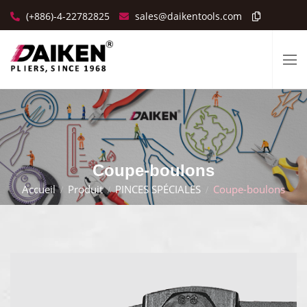
(+886)-4-22782825
sales@daikentools.com
Coupe-boulons
Accueil
Produit
PINCES SPÉCIALES
Coupe-boulons