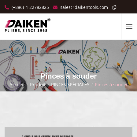
(+886)-4-22782825
sales@daikentools.com
Pinces à souder
Accueil
Produit
PINCES SPÉCIALES
Pinces à souder