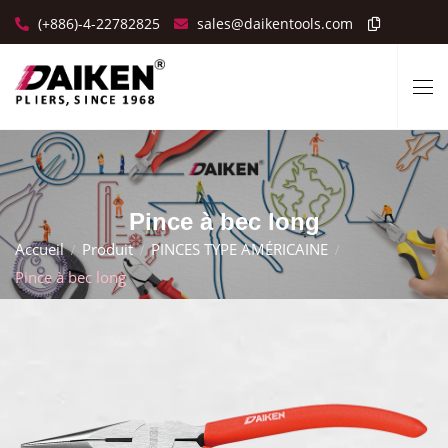
(+886)-4-22782825
sales@daikentools.com
Pince à bec long
Accueil
Produit
PINCES TYPE AMÉRICAINE
Pince à bec long