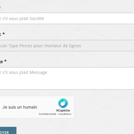
é
t *
e *
OYER