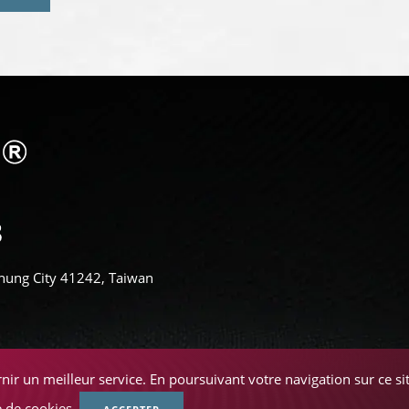
aichung City 41242, Taiwan
nir un meilleur service. En poursuivant votre navigation sur ce site
e de cookies.