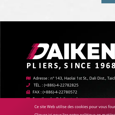
Adresse : n° 143, Haolai 1st St., Dali Dist., T
TÉL. :
(+886)-4-22782825
FAX :
(+886)-4-22780572
E-mail :
sales@daikentools.com
Ce site Web utilise des cookies pour vous four
PLAN DU SITE
Cliquez ici pour lire notre politique en matièr