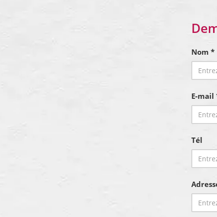
Dem
Nom *
E-mail 
Tél
Adress