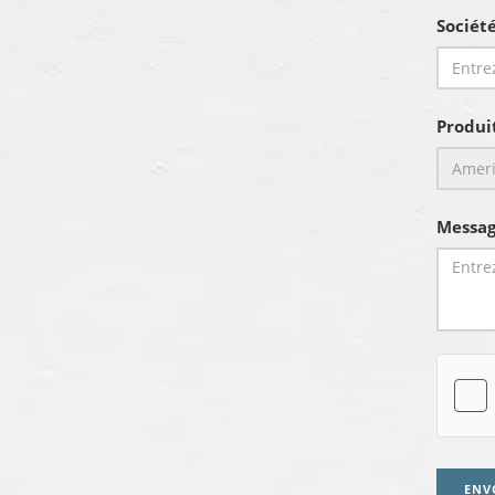
Sociét
Produi
Messag
ENV