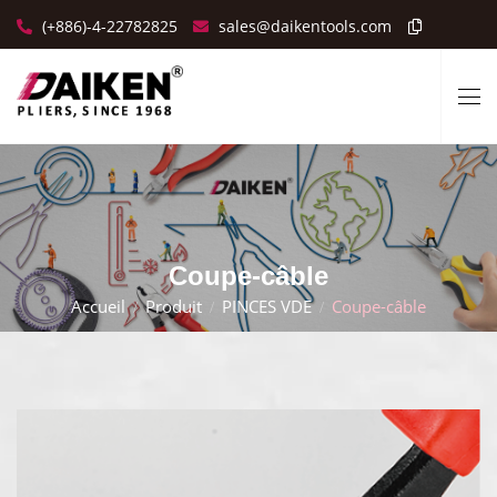
(+886)-4-22782825
sales@daikentools.com
Coupe-câble
Accueil
Produit
PINCES VDE
Coupe-câble