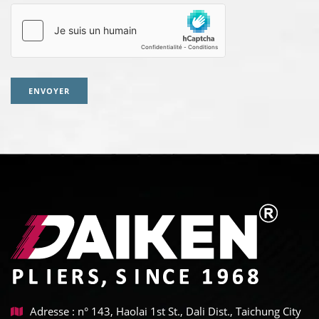
ENVOYER
Adresse : n° 143, Haolai 1st St., Dali Dist., Taichung City