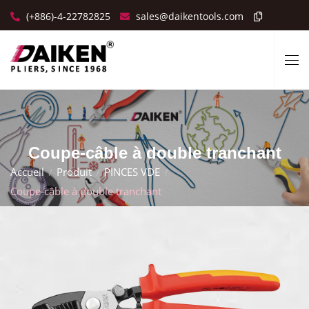
(+886)-4-22782825
sales@daikentools.com
Coupe-câble à double tranchant
Accueil
Produit
PINCES VDE
Coupe-câble à double tranchant