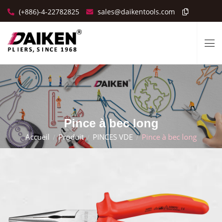
(+886)-4-22782825
sales@daikentools.com
Pince à bec long
Accueil
Produit
PINCES VDE
Pince à bec long