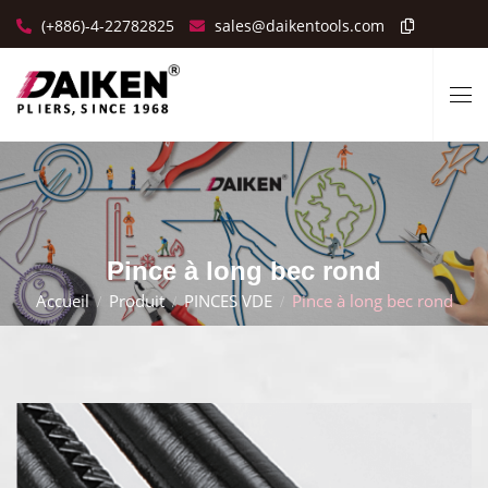
(+886)-4-22782825
sales@daikentools.com
Pince à long bec rond
Accueil
Produit
PINCES VDE
Pince à long bec rond