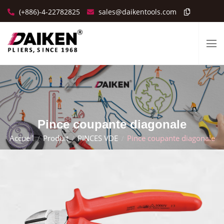
(+886)-4-22782825
sales@daikentools.com
Pince coupante diagonale
Accueil
Produit
PINCES VDE
Pince coupante diagonale