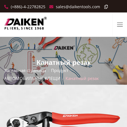
(+886)-4-22782825
sales@daikentools.com
Канатный резак
Заглавная страница
Продукт
АВТОМОБИЛЬНЫЕ КЛЕЩИ
Канатный резак