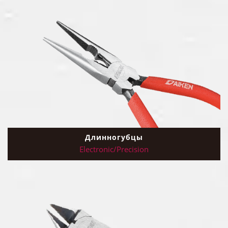
Длинногубцы
Electronic/Precision