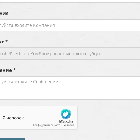
ния
т *
ение *