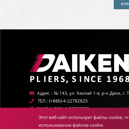
ОТП
Адрес：№ 143, ул. Хаолай 1-я, р-н Дали, г.
ТЕЛ.:
(+886)-4-22782825
ФАКС:
(+886)-4-22780572
Электронная почта:
sales@daikentools.com
Этот веб-сайт использует файлы cookie, 
использование файлов cookie.