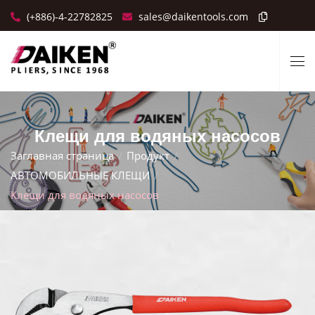
(+886)-4-22782825
sales@daikentools.com
Клещи для водяных насосов
Заглавная страница
Продукт
АВТОМОБИЛЬНЫЕ КЛЕЩИ
Клещи для водяных насосов