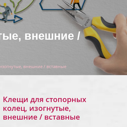
тые, внешние /
изогнутые, внешние / вставные
Клещи для стопорных
колец, изогнутые,
внешние / вставные