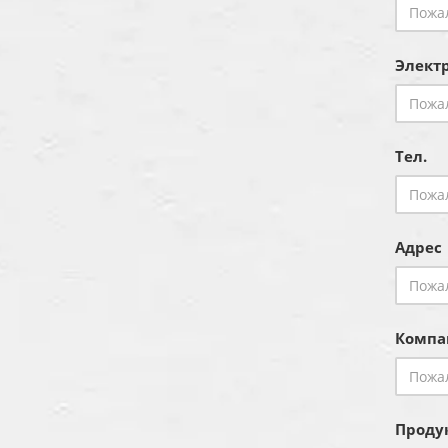
Электр
Тел.
Адрес
Компа
Продук