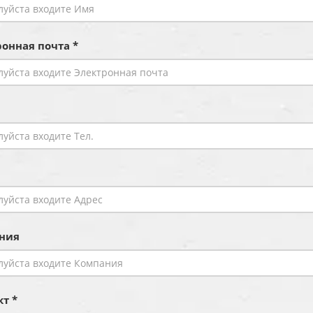
онная почта *
ния
т *