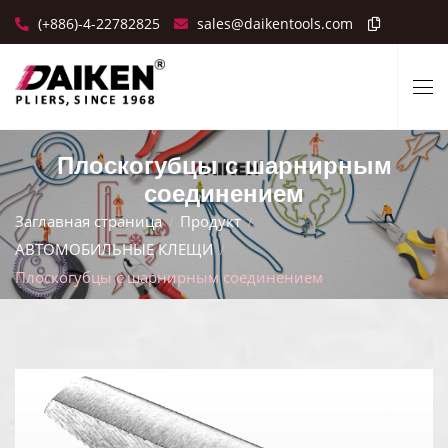
(+886)-4-22782825
sales@daikentools.com
Плоскогубцы с шарнирным
соединением
Заглавная страница
Продукт
АВТОМОБИЛЬНЫЕ КЛЕЩИ
Плоскогубцы с шарнирным соединением