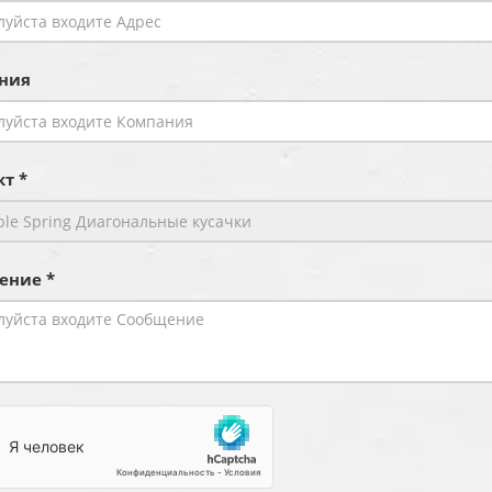
ния
т *
ение *