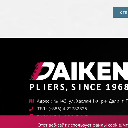
ОТП
Адрес：№ 143, ул. Хаолай 1-я, р-н Дали, г.
ТЕЛ.:
(+886)-4-22782825
ФАКС:
(+886)-4-22780572
Электронная почта:
sales@daikentools.com
Этот веб-сайт использует файлы cookie, 