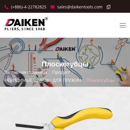
(+886)-4-22782825
sales@daikentools.com
Плоскогубцы
Заглавная страница
Продукт
НЕВИДИМЫЕ ЩИПЦЫ ДЛЯ ПРУЖИН
Плоскогубцы