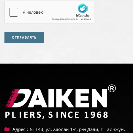
ОТПРАВЛЯТЬ
Адрес：№ 143, ул. Хаолай 1-я, р-н Дали, г. Тайчжун,