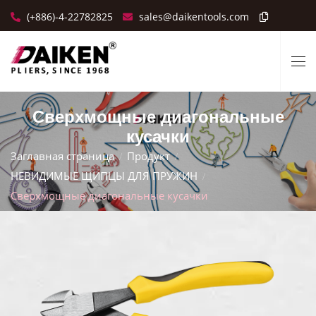
(+886)-4-22782825
sales@daikentools.com
Сверхмощные диагональные
кусачки
Заглавная страница
Продукт
НЕВИДИМЫЕ ЩИПЦЫ ДЛЯ ПРУЖИН
Сверхмощные диагональные кусачки