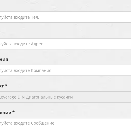
ния
т *
ение *