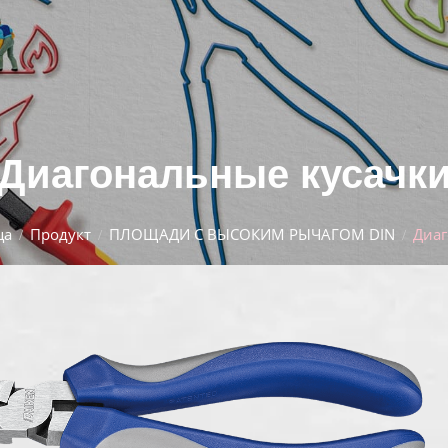
Диагональные кусачк
ца
Продукт
ПЛОЩАДИ С ВЫСОКИМ РЫЧАГОМ DIN
Диаг