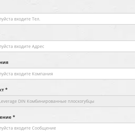
ния
т *
ение *