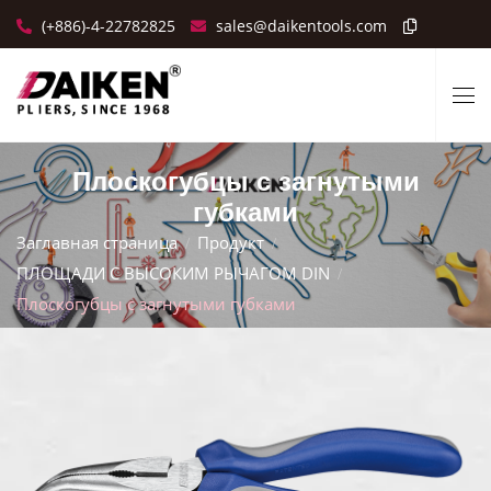
(+886)-4-22782825
sales@daikentools.com
Плоскогубцы с загнутыми
губками
Заглавная страница
Продукт
ПЛОЩАДИ С ВЫСОКИМ РЫЧАГОМ DIN
Плоскогубцы с загнутыми губками