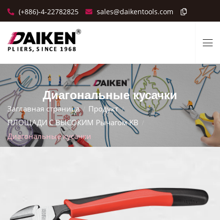
(+886)-4-22782825
sales@daikentools.com
Диагональные кусачки
Заглавная страница
Продукт
ПЛОЩАДИ С ВЫСОКИМ Рычагом KB
Диагональные кусачки