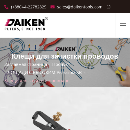
(+886)-4-22782825
sales@daikentools.com
Клещи для зачистки проводов
Заглавная страница
Продукт
ПЛОЩАДИ С ВЫСОКИМ Рычагом KB
Клещи для зачистки проводов