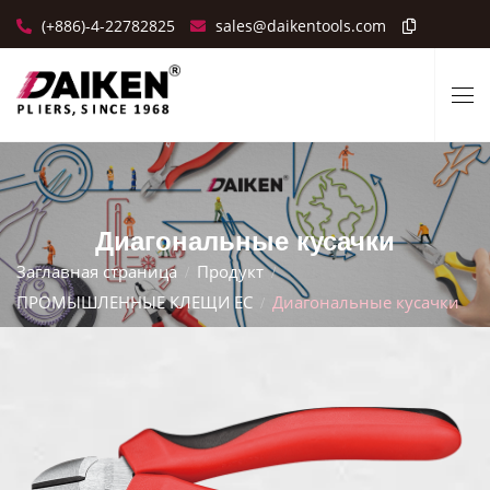
(+886)-4-22782825
sales@daikentools.com
Диагональные кусачки
Заглавная страница
Продукт
ПРОМЫШЛЕННЫЕ КЛЕЩИ ЕС
Диагональные кусачки