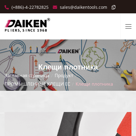
(+886)-4-22782825
sales@daikentools.com
Клещи плотника
Заглавная страница
Продукт
ПРОМЫШЛЕННЫЕ КЛЕЩИ ЕС
Клещи плотника