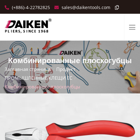
(+886)-4-22782825
sales@daikentools.com
Комбинированные плоскогубцы
Заглавная страница
Продукт
ПРОМЫШЛЕННЫЕ КЛЕЩИ ЕС
Комбинированные плоскогубцы